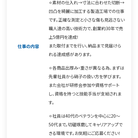
⚪︎素材の仕入れ→寸法に合わせた切断→
凹凸を綺麗に加工する製造工場での仕事
です。正確な測定と小さな傷も見逃さない
職人達の高い技術力で、創業約30年で売
上5億円を達成！
また取付までを行い、納品まで見届けら
仕事の内容
れる達成感があります。
⚪︎各商品出厚み・重さが異なる為、まずは
先輩社員から硝子の扱い方を学びます。
また会社が研修会参加や資格サポート
し、資格を持つと技能手当が支給されま
す。
⚪︎社員は40代のベテランを中心に20〜
50代まで。切磋琢磨してキャリアアップで
きる環境です。お気軽にご応募ください！